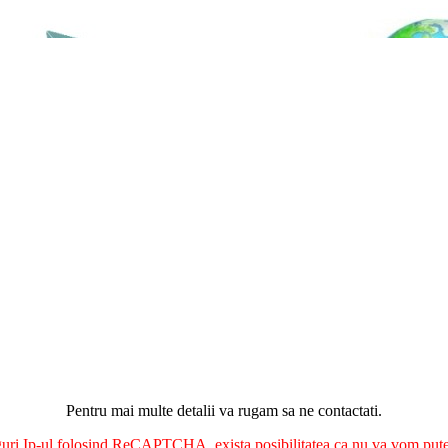
Pentru mai multe detalii va rugam sa ne contactati.
nguri Ip-ul folosind ReCAPTCHA, exista posibilitatea ca nu va vom putea 